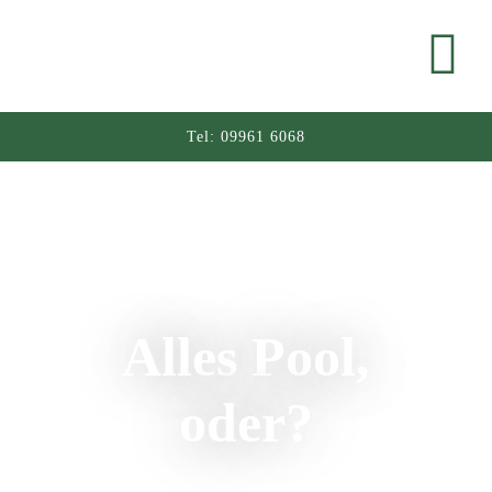
Tel:
09961 6068
Alles Pool,
oder?